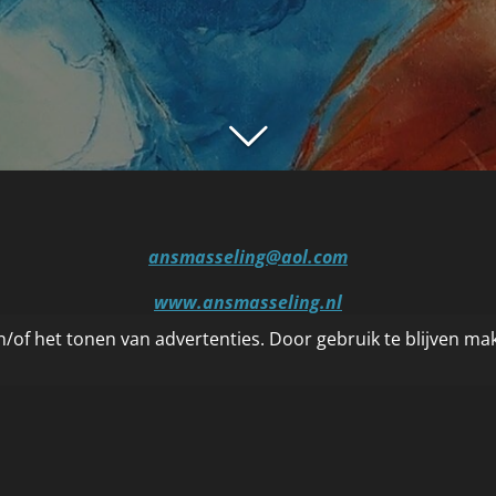
ansmasseling@aol.com
www.ansmasseling.nl
/of het tonen van advertenties. Door gebruik te blijven ma
mobiel: 0031 650746081