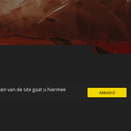
ken van de site gaat u hiermee
Akkoord